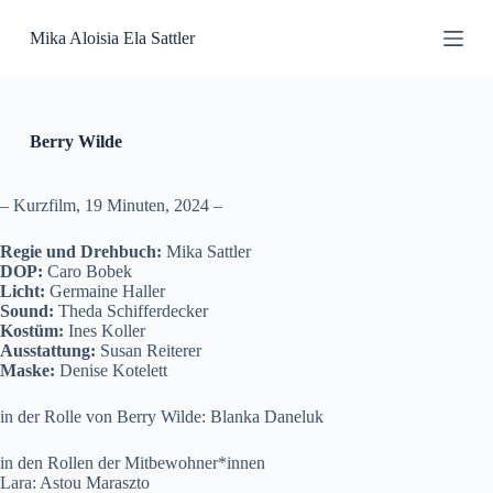
S
Mika Aloisia Ela Sattler
k
i
p
t
o
c
Berry Wilde
o
n
t
– Kurzfilm, 19 Minuten, 2024 –
e
n
Regie und Drehbuch:
Mika Sattler
t
DOP:
Caro Bobek
Licht:
Germaine Haller
Sound:
Theda Schifferdecker
Kostüm:
Ines Koller
Ausstattung:
Susan Reiterer
Maske:
Denise Kotelett
in der Rolle von Berry Wilde: Blanka Daneluk
in den Rollen der Mitbewohner*innen
Lara: Astou Maraszto