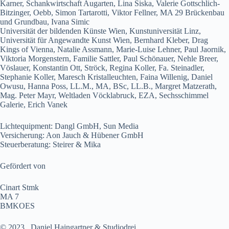
Karner, Schankwirtschaft Augarten, Lina Siska, Valerie Gottschlich-
Bitzinger, Oebb, Simon Tartarotti, Viktor Fellner, MA 29 Brückenbau
und Grundbau, Ivana Simic
Universität der bildenden Künste Wien, Kunstuniversität Linz,
Universität für Angewandte Kunst Wien, Bernhard Kleber, Drag
Kings of Vienna, Natalie Assmann, Marie-Luise Lehner, Paul Jaornik,
Viktoria Morgenstern, Familie Sattler, Paul Schönauer, Nehle Breer,
Vöslauer, Konstantin Ott, Ströck, Regina Koller, Fa. Steinadler,
Stephanie Koller, Maresch Kristalleuchten, Faina Willenig, Daniel
Owusu, Hanna Poss, LL.M., MA, BSc, LL.B., Margret Matzerath,
Mag. Peter Mayr, Weltladen Vöcklabruck, EZA, Sechsschimmel
Galerie, Erich Vanek
Lichtequipment: Dangl GmbH, Sun Media
Versicherung: Aon Jauch & Hübener GmbH
Steuerberatung: Steirer & Mika
Gefördert von
Cinart Stmk
MA 7
BMKOES
© 2023 , Daniel Haingartner & Studiodrei