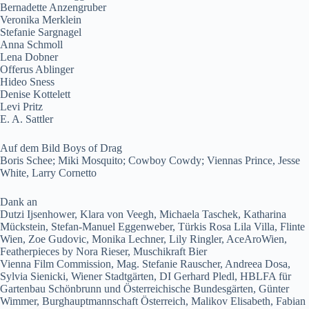
Bernadette Anzengruber
Veronika Merklein
Stefanie Sargnagel
Anna Schmoll
Lena Dobner
Offerus Ablinger
Hideo Sness
Denise Kottelett
Levi Pritz
E. A. Sattler
Auf dem Bild Boys of Drag
Boris Schee; Miki Mosquito; Cowboy Cowdy; Viennas Prince, Jesse
White, Larry Cornetto
Dank an
Dutzi Ijsenhower, Klara von Veegh, Michaela Taschek, Katharina
Mückstein, Stefan-Manuel Eggenweber, Türkis Rosa Lila Villa, Flinte
Wien, Zoe Gudovic, Monika Lechner, Lily Ringler, AceAroWien,
Featherpieces by Nora Rieser, Muschikraft Bier
Vienna Film Commission, Mag. Stefanie Rauscher, Andreea Dosa,
Sylvia Sienicki, Wiener Stadtgärten, DI Gerhard Pledl, HBLFA für
Gartenbau Schönbrunn und Österreichische Bundesgärten, Günter
Wimmer, Burghauptmannschaft Österreich, Malikov Elisabeth, Fabian