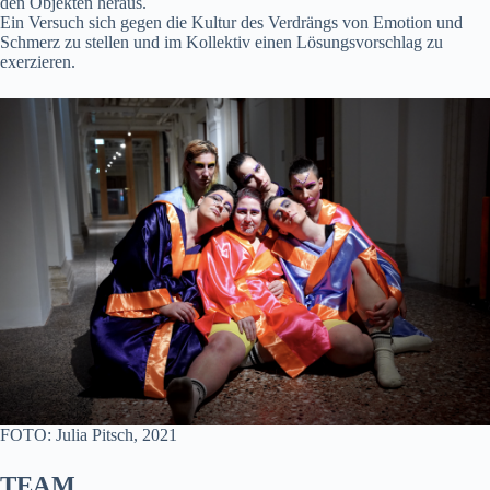
den Objekten heraus.
Ein Versuch sich gegen die Kultur des Verdrängs von Emotion und
Schmerz zu stellen und im Kollektiv einen Lösungsvorschlag zu
exerzieren.
FOTO: Julia Pitsch, 2021
TEAM