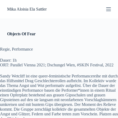
S
Mika Aloisia Ela Sattler
k
i
p
t
o
c
Objects Of Fear
o
n
t
Regie, Performance
e
n
Dauer: 1h
t
ORT: Parallel Vienna 2021; Dschungel Wien, #SKIN Festival, 2022
Sandy Wetcliff ist eine queer-feministische Performancereihe mit durch
das Hilfsmittel Drag Geschlechterrollen aufbricht. Im Kollektiv wurde
das Thema Angst und Wut performativ aufgelöst. Über die Dauer der
einstündigen Performance bauen die Performer*innen in einem Ritual
einen Opferplatz bestehend aus grauen Gipsschalen und grauen
Gipssteinen auf den sie langsam mit neonfarbenen Vorschlaghämmern
umkreisen und mit buntem Gips übergiesen. Der Moment des Relieve
kommt. Die Gruppe zerschlägt kollektiv die gesammelten Objekte der
Angst und Glitzer, Federn und Farbe treten zum Vorschein. Platzen aus