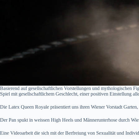
Basierend auf gesellschaftlichen Vorstellungen und mythologischen Fi
Spiel mit gesellschaftlichem Geschlecht, einer positiven Einstellung a
Die Latex Queen Royale präsentiert uns ihren Wiener Vorstadt Garten, 
Der Pan spukt in weissen High Heels und Männerunterhose durch Wiene
Eine Videoarbeit die sich mit der Berfreiung von Sexualität und Individ