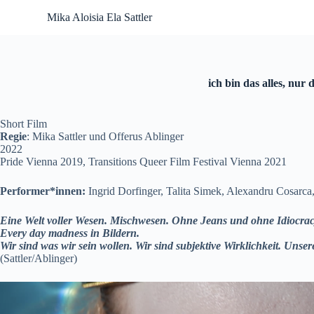
S
Mika Aloisia Ela Sattler
k
i
p
t
o
ich bin das alles, nur 
c
o
n
Short Film
t
Regie
: Mika Sattler und Offerus Ablinger
e
2022
n
Pride Vienna 2019, Transitions Queer Film Festival Vienna 2021
t
Performer*innen:
Ingrid Dorfinger, Talita Simek, Alexandru Cosarc
Eine Welt voller Wesen. Mischwesen. Ohne Jeans und ohne Idiocra
Every day madness in Bildern.
Wir sind was wir sein wollen. Wir sind subjektive Wirklichkeit. Unsere
(Sattler/Ablinger)