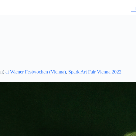
in)
at Wiener Festwochen (Vienna)
,
Spark Art Fair Vienna 2022