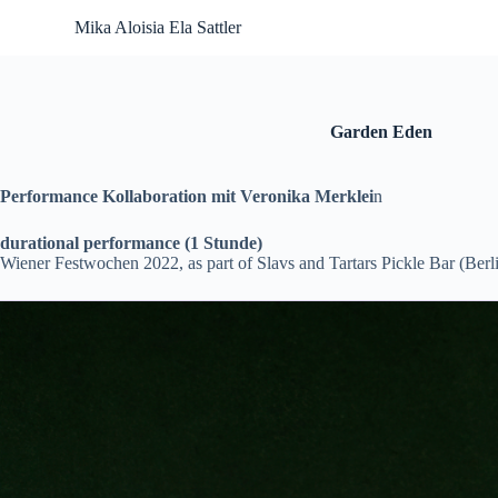
S
Mika Aloisia Ela Sattler
k
i
p
t
o
Garden Eden
c
o
n
Performance Kollaboration mit Veronika Merklei
n
t
e
n
durational performance (1 Stunde)
t
Wiener Festwochen 2022, as part of Slavs and Tartars Pickle Bar (Berl