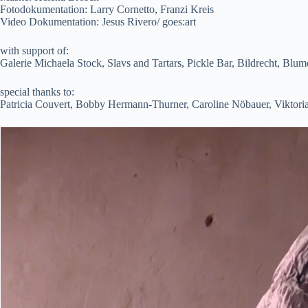
Fotodokumentation: Larry Cornetto, Franzi Kreis
Video Dokumentation: Jesus Rivero/ goes:art
with support of:
Galerie Michaela Stock, Slavs and Tartars, Pickle Bar, Bildrecht, Blum
special thanks to:
Patricia Couvert, Bobby Hermann-Thurner, Caroline Nöbauer, Viktoria